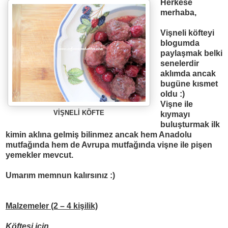
Herkese
merhaba,
Vişneli köfteyi
blogumda
paylaşmak belki
senelerdir
aklımda ancak
bugüne kısmet
oldu :)
Vişne ile
VİŞNELİ KÖFTE
kıymayı
buluşturmak ilk
kimin aklına gelmiş bilinmez ancak hem Anadolu
mutfağında hem de Avrupa mutfağında vişne ile pişen
yemekler mevcut.
Umarım memnun kalırsınız :)
Malzemeler (2 – 4 kişilik)
Köftesi için