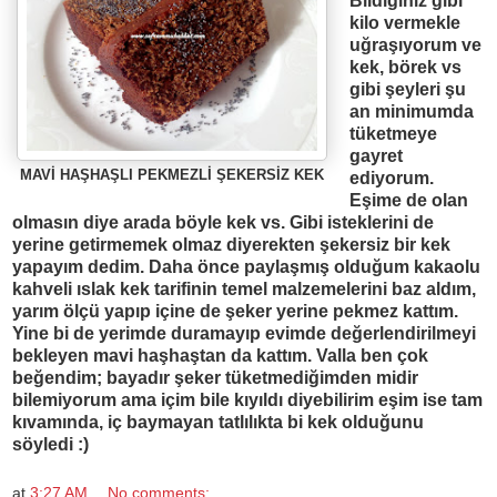
Bildi
ğ
iniz gibi
kilo vermekle
u
ğ
ra
şı
yorum ve
kek, börek vs
gibi
ş
eyleri
ş
u
an minimumda
tüketmeye
gayret
MAVİ HAŞHAŞLI PEKMEZLİ ŞEKERSİZ KEK
ediyorum.
E
ş
ime de olan
olmas
ı
n diye arada böyle kek vs. Gibi isteklerini de
yerine getirmemek olmaz diyerekten
ş
ekersiz bir kek
yapay
ı
m dedim. Daha önce payla
ş
m
ış
oldu
ğ
um kakaolu
kahveli
ı
slak kek tarifinin temel malzemelerini baz ald
ı
m,
yar
ı
m ölçü yap
ı
p içine de
ş
eker yerine pekmez katt
ı
m.
Yine bi de yerimde duramay
ı
p evimde de
ğ
erlendirilmeyi
bekleyen mavi ha
ş
ha
ş
tan da katt
ı
m. Valla ben çok
be
ğ
endim;
bayadır şeker tüketmediğimden midir
bilemiyorum ama içim bile kıyıldı diyebilirim eşim ise tam
kıvamında, iç baymayan tatlılıkta bi kek olduğunu
söyledi :)
at
3:27 AM
No comments: