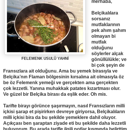
merhaba,
Belçikal
ı
lara
sorsan
ı
z
mutfaklar
ı
n
ı
n
pek ah
ı
m
ş
ah
ı
m
olmayan bi
mutfak
oldu
ğ
unu
söylerler alçak
FELEMENK USULÜ YAHN
İ
gönüllülükle; ve
bi çok
ş
eyin de
Frans
ı
zlara ait oldu
ğ
unu. Ama bu yemek biras
ı
yla ve
Belçika’n
ı
n Flaman bölgesinin k
ı
rsal
ı
na ait olmas
ı
yla öz
be öz Felemenk yeme
ğ
i ve gerçekten ama gerçekten
çok lezzetli. Yan
ı
na muhakkak patates k
ı
zartmas
ı
olur.
Ve güzel bir Belçika biras
ı
da e
ş
lik eder. Oh mis.
Tarifte biray
ı
görünce
ş
a
şı
rmay
ı
n, nas
ı
l Frans
ı
zlar
ı
n milli
içkisi
ş
arap et pi
ş
irirken devreye giriyorsa, Belçikal
ı
lar
ı
n
milli içkisi bira da bu
ş
ekilde yemeklere dahil oluyor.
Aç
ı
kças
ı
ben
şaraptan ziyade eti bu şekilde daha lezzetli
buluyorum. Bu arada tarifle ilgili notlar kısmında belirttim