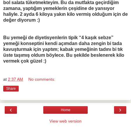
bol salata tüketmekteyim. Bu da mutfakta geçirdiğim
zamana, yaptığım yemeklerin çeşidine de yansıyor
haliyle. 2 ayda 6 kiloya yakın kilo vermiş olduğum için de
değer diyorum :)
Bu yemeği de diyetisyenlerin tipik “4 kaşık sebze”
yemeği konseptini kendi açımdan daha zengin bi tada
kavuşturmak için yaptım; kabak yemeğinin tadını bi tık
üste taşımış oldum böylece. Bu şekilde beslenerek kilo
vermek çok güzel :)
at
2:37 AM
No comments:
Share
‹
›
Home
View web version