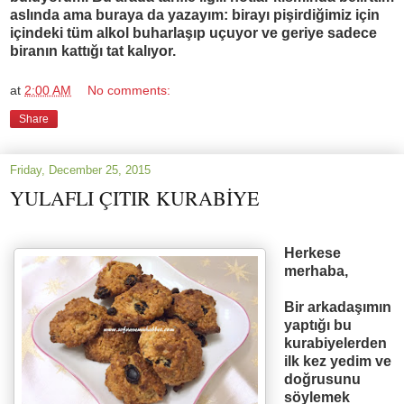
aslında ama buraya da yazayım: birayı pişirdiğimiz için
içindeki tüm alkol buharlaşıp uçuyor ve geriye sadece
biranın kattığı tat kalıyor.
at
2:00 AM
No comments:
Share
Friday, December 25, 2015
YULAFLI ÇITIR KURABİYE
Herkese
merhaba,
Bir arkada
şı
m
ı
n
yapt
ığı
bu
kurabiyelerden
ilk kez yedim ve
do
ğ
rusunu
söylemek