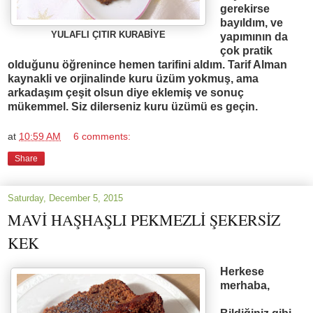
gerekirse
bay
ı
ld
ı
m, ve
YULAFLI ÇITIR KURAB
İ
YE
yap
ı
m
ı
n
ı
n da
çok pratik
oldu
ğ
unu ö
ğ
renince hemen tarifini ald
ı
m. Tarif Alman
kaynakli ve orjinalinde kuru üzüm yokmu
ş
, ama
arkada
şı
m çe
ş
it olsun diye eklemi
ş
ve sonuç
mükemmel. Siz dilerseniz kuru üzümü es geçin.
at
10:59 AM
6 comments:
Share
Saturday, December 5, 2015
MAVİ HAŞHAŞLI PEKMEZLİ ŞEKERSİZ
KEK
Herkese
merhaba,