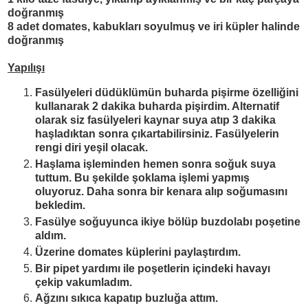
doğranmış
8 adet domates, kabukları soyulmuş ve iri küpler halinde
doğranmış
Yapılışı
Fasülyeleri düdüklümün buharda pişirme özelliğini
kullanarak 2 dakika buharda pişirdim. Alternatif
olarak siz fasülyeleri kaynar suya atıp 3 dakika
haşladıktan sonra çıkartabilirsiniz. Fasülyelerin
rengi diri yeşil olacak.
Haşlama işleminden hemen sonra soğuk suya
tuttum. Bu şekilde şoklama işlemi yapmış
oluyoruz. Daha sonra bir kenara alıp soğumasını
bekledim.
Fasülye soğuyunca ikiye bölüp buzdolabı poşetine
aldım.
Üzerine domates küplerini paylaştırd
ı
m.
Bir pipet yardımı ile
poşetlerin
içindeki havayı
çekip vakumladım.
Ağzını sıkıca kapatıp buzluğa attım.