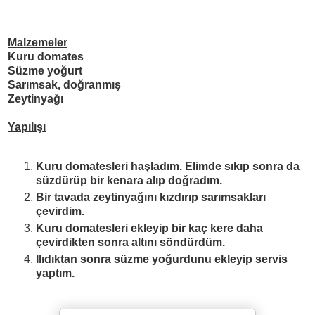
Malzemeler
Kuru domates
Süzme yo
ğ
urt
Sar
ı
msak, do
ğ
ranm
ış
Zeytinya
ğı
Yap
ı
l
ışı
Kuru domatesleri ha
ş
lad
ı
m. Elimde s
ı
k
ı
p sonra da
süzdürüp bir kenara al
ı
p
doğradım.
Bir tavada zeytinyağını kızdırıp sarımsakları
çevirdim.
Kuru domatesleri ekleyip bir kaç kere daha
çevirdikten sonra altını söndürdüm.
Ilıdıktan sonra süzme yoğurdunu ekleyip servis
yaptım.