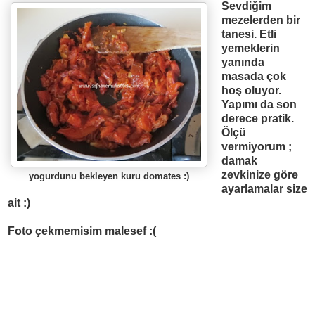
Sevdi
ğ
im
mezelerden bir
tanesi. Etli
yemeklerin
yan
ı
nda
masada çok
ho
ş
oluyor.
Yap
ı
m
ı
da son
derece pratik.
Ölçü
vermiyorum ;
damak
zevkinize göre
yogurdunu bekleyen kuru domates :)
ayarlamalar size
ait :)
Foto çekmemisim malesef :(