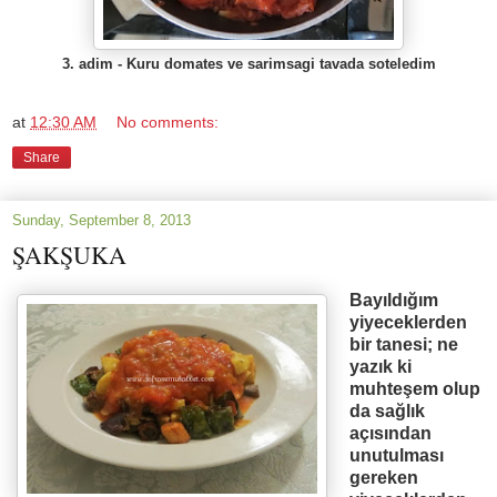
3. adim - Kuru domates ve sarimsagi tavada soteledim
at
12:30 AM
No comments:
Share
Sunday, September 8, 2013
ŞAKŞUKA
Bay
ı
ld
ığı
m
yiyeceklerden
bir tanesi; ne
yaz
ı
k ki
muhte
ş
em olup
da sa
ğ
l
ık
açısından
unutulması
gereken