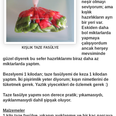
neşir olmayı
seviyorum; ama
kışlık
hazırlıkların ayrı
bir yeri var.
Eskiden daha
bol miktarlarda
yapmaya
çalışıyordum
KIŞLIK TAZE FASÜLYE
ancak herşey
mevsiminde
güzel diyerek bu sefer hazırlıklarımı biraz daha az
miktarlarda yaptım.
Bezelyemi 1 kilodan; taze fasülyemi de keza 1 kilodan
yaptım. İki pişirimlik yeter diyorum; kışın nimetlerini de
tüketmek gerek. Yazlık yiyecekleri de özlemek gerek :)
Taze fasülye yapımı son derece pratik; yıkamasıydı,
ayıklanmasıydi dahil şipşak oluyor.
Malzemeler
1 kilo taze fasülye, yıkanıp ayıklanmış ve bir kaç parçaya