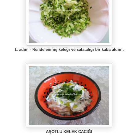
1. adim -
Rendelenmiş k
eleği ve salatalığı bir kaba ald
ım.
AŞOTLU KELEK CACIĞI