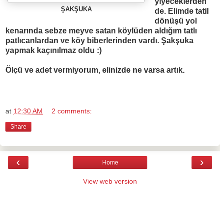
yiyeceklerden
ŞAKŞUKA
de. Elimde tatil
dönüşü yol
kenarında sebze meyve satan köylüden aldığım tatlı
patlıcanlardan ve köy biberlerinden vardı. Şakşuka
yapmak kaçınılmaz oldu :)
Ölçü ve adet vermiyorum, elinizde ne varsa artık.
at
12:30 AM
2 comments:
Share
‹
›
Home
View web version