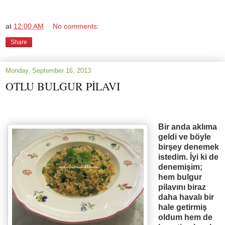
at
12:00 AM
No comments:
Share
Monday, September 16, 2013
OTLU BULGUR PİLAVI
Bir anda akl
ı
ma
geldi ve böyle
bir
ş
ey denemek
istedim.
İ
yi ki de
denemi
ş
im;
hem bulgur
pilav
ı
n
ı
biraz
daha haval
ı
bir
hale getirmi
ş
oldum hem de