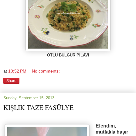
OTLU BULGUR P
İ
LAVI
at
10:52 PM
No comments:
Share
Sunday, September 15, 2013
KIŞLIK TAZE FASÜLYE
Efendim,
mutfakla haşır