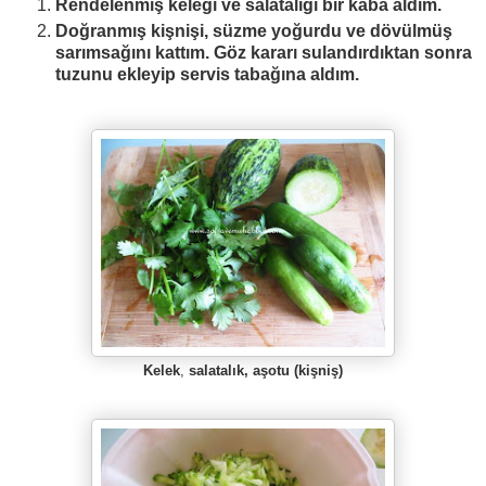
Rendelenmiş k
eleği ve salatalığı bir kaba ald
ım.
Doğranmış kişnişi, süzme yoğurdu ve dövülmüş
sarımsağını kattım. Göz kararı sulandırdıktan sonra
tuzunu ekleyip servis tabağına aldım.
Kelek
,
salatalık,
aşotu (kişniş)