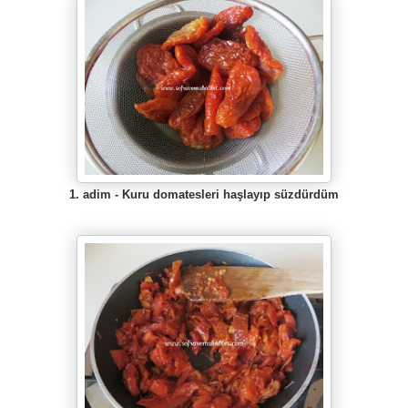
1. adim -
Kuru domatesleri ha
ş
lay
ıp
süzdürdüm