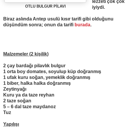
lezzeti çok çok
OTLU BULGUR P
İ
LAVI
iyiydi.
Biraz asl
ı
nda Antep usulü k
ı
s
ı
r tarifi gibi oldu
ğ
unu
dü
ş
ündüm sonra; onun da tarifi
burada
.
Malzemeler (2 ki
şilik)
2 çay bardağı pilavlık bulgur
1 orta boy domates, soyulup küp doğranmış
1 ufak kuru soğan, yemeklik doğranmış
1 biber, halka halka doğranmış
Zeytinyağı
Kuru ya da taze reyhan
2 taze soğan
5 – 6 dal taze maydanoz
Tuz
Yapılışı