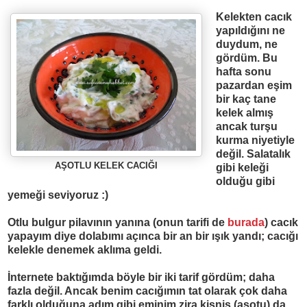
Kelekten cac
ı
k
yap
ı
ld
ığı
n
ı
ne
duydum, ne
gördüm. Bu
hafta sonu
pazardan e
ş
im
bir kaç tane
kelek alm
ış
ancak tur
ş
u
kurma niyetiyle
de
ğ
il. Salatal
ı
k
AŞOTLU KELEK CACIĞI
gibi kele
ğ
i
oldu
ğ
u gibi
yeme
ğ
i seviyoruz :)
Otlu bulgur pilav
ı
n
ı
n yan
ı
na (onun tarifi de
burada
) cac
ı
k
yapay
ı
m diye dolab
ı
m
ı
aç
ı
nca bir an bir
ışı
k yand
ı
; cac
ığı
kelekle denemek aklıma geldi.
İnternete baktığımda böyle bir iki tarif gördüm; daha
fazla değil. Ancak benim cacığımın tat olarak çok daha
farklı olduğuna adım gibi eminim zira kişniş (aşotu) da