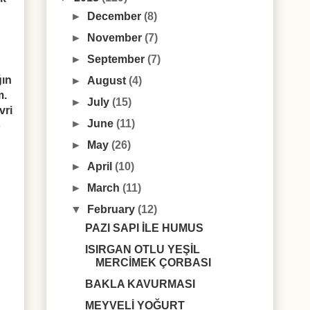
►
December
(8)
►
November
(7)
►
September
(7)
ğın
►
August
(4)
m.
►
July
(15)
vri
►
June
(11)
o
►
May
(26)
►
April
(10)
►
March
(11)
▼
February
(12)
PAZI SAPI İLE HUMUS
ISIRGAN OTLU YEŞİL
MERCİMEK ÇORBASI
BAKLA KAVURMASI
MEYVELİ YOĞURT