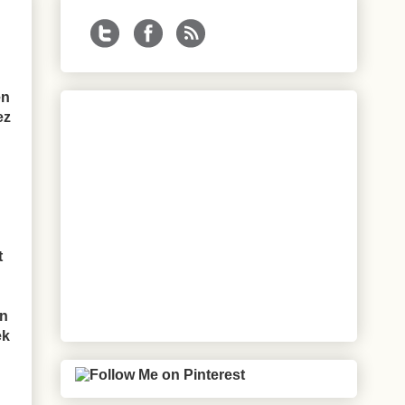
en
ez
t
an
ek