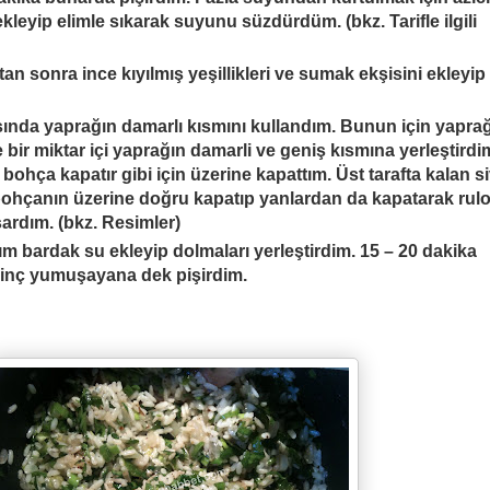
leyip elimle sıkarak suyunu süzdürdüm. (bkz. Tarifle ilgili
dıktan sonra ince kıyılmış yeşillikleri ve sumak ekşisini ekleyip
nda yaprağın damarlı kısmını kullandım. Bunun için yapra
bir miktar içi yaprağın damarli ve geniş kısmına yerleştirdi
bohça kapatır gibi için üzerine kapattım. Üst tarafta kalan si
ohçanın üzerine doğru kapatıp yanlardan da kapatarak rul
sardım. (bkz. Resimler)
m bardak su ekleyip dolmaları yerleştirdim. 15 – 20 dakika
irinç yumuşayana dek pişirdim.