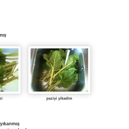
mış
zi
paziyi yikadim
, yıkanmış