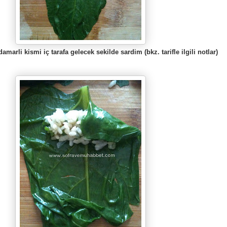
amarli kismi iç tarafa gelecek sekilde sardim (bkz. tarifle ilgili notlar)