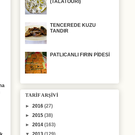
(TALATOURI)
TENCEREDE KUZU
TANDIR
PATLICANLI FIRIN PİDESİ
na
ç
TARİF ARŞİVİ
►
2016
(27)
►
2015
(38)
►
2014
(163)
▼
2013
(129)
ık