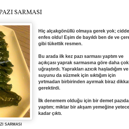
PAZI SARMASI
Hiç alçakgönüllü olmaya gerek yok; cidd
enfes oldu! E
ş
im de bay
ı
ld
ı
ben de ve çer
gibi tükettik resmen.
Bu arada ilk kez paz
ı
sarmas
ı
yapt
ı
m ve
aç
ı
kças
ı
yaprak sarmas
ı
na göre daha çok
u
ğ
ra
ş
t
ı
rd
ı
. Yapraklar
ı
az
ı
c
ı
k ha
ş
lad
ığı
m ve
suyunu da süzmek için
sıktığım için
yırtmadan birbirinden ayırmak biraz dikka
gerektirdi.
İlk denemem olduğu için bir demet pazıd
yaptım; miktar bir akşam yemeğine yetec
kadar çıktı.
ZI SARMASI