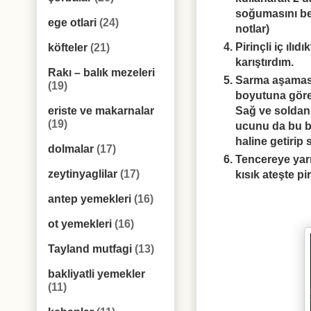
soğumasını bek
ege otlari
(24)
notlar)
Pirinçli iç ılı
köfteler
(21)
karıştırdım.
Rakı – balık mezeleri
Sarma aşaması
(19)
boyutuna göre 
Sağ ve soldan 
eriste ve makarnalar
(19)
ucunu da bu b
haline getirip 
dolmalar
(17)
Tencereye yarı
zeytinyaglilar
(17)
kısık ateşte p
antep yemekleri
(16)
ot yemekleri
(16)
Tayland mutfagi
(13)
bakliyatli yemekler
(11)