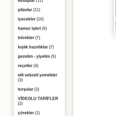
kebaplar
(11)
pilavlar
(11)
içecekler
(10)
hamur işleri
(9)
börekler
(7)
kışlık hazırlıklar
(7)
gezelim - yiyelim
(5)
reçeller
(4)
etli sebzeli yemekler
(3)
turşular
(3)
VİDEOLU TARİFLER
(2)
çörekler
(1)