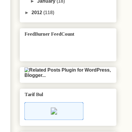
►
January
(18)
►
2012
(118)
FeedBurner FeedCount
Tarif Bul