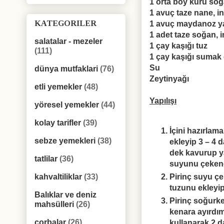
1 orta boy kuru soğa
1 avuç taze nane, in
KATEGORILER
1 avuç maydanoz yap
1 adet taze soğan,
salatalar - mezeler
1 çay kaşığı tuz
(111)
1 çay kaşığı sumak ek
Su
dünya mutfaklari
(76)
Zeytinyağı
etli yemekler
(48)
Yapılışı
yöresel yemekler
(44)
kolay tarifler
(39)
İçini hazırlam
sebze yemekleri
(38)
ekleyip 3 – 4 
dek kavurup ya
tatlilar
(36)
suyunu çekene
Pirinç suyu çe
kahvaltiliklar
(33)
tuzunu ekleyip
Balıklar ve deniz
Pirinç soğurke
mahsülleri
(26)
kenara ayırdım
çorbalar
(26)
kullanarak 2 d