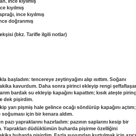
n, ince kıyılmış
ce kıyılmış
rağı, ince kıyılmış
 ince doğranmış
şisi (bkz. Tarifle ilgili notlar)
akla başladım: tencereye zeytinyağını alıp ısıttım. Soğanı
dakika kavurdum. Daha sonra pirinci ekleyip rengi şeffaflaşa
rım bardak su ekleyip kapağını kapattım; kısık ateşte pirin
 dek pişirdim.
kip yarı pişmiş hale gelince ocağı söndürüp kapağını açtım;
 soğuması için bir kenara aldım.
n pazı yapraklarını hazırladım: pazının saplarını kesip bir
. Yaprakları düdüklümün buharda pişirme özelliğini
akika buharda pişirdim. Fazla suyundan kurtulmak için azıc