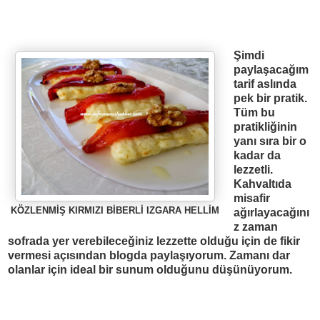
Ş
imdi
payla
ş
aca
ğı
m
tarif asl
ı
nda
pek bir pratik.
Tüm bu
pratikli
ğ
inin
yan
ı
s
ı
ra bir o
kadar da
lezzetli.
Kahvalt
ı
da
misafir
KÖZLENMİŞ KIRMIZI BİBERLİ IZGARA HELLİM
a
ğı
rlayaca
ğı
n
ı
z zaman
sofrada yer verebilece
ğ
iniz lezzette oldu
ğ
u için de fikir
vermesi aç
ı
s
ı
ndan blogda payla
şı
yorum. Zaman
ı
dar
olanlar için ideal bir sunum oldu
ğ
unu dü
ş
ünüyorum.