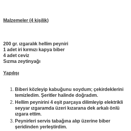
Malzemeler (4 ki
ş
ilik)
200 gr.
ı
zgaral
ı
k hellim peyniri
1 adet iri k
ı
rm
ı
z
ı
kapya biber
4 adet ceviz
S
ı
zma zeytinya
ğı
Yap
ı
l
ışı
Biberi közleyip kabu
ğ
unu soydum; çekirdeklerini
temizledim.
Ş
eritler halinde do
ğ
rad
ı
m.
Hellim peynirini 4 e
ş
it parçaya dilimleyip
elektrikli
seyyar ızgaramda üzeri kızarana dek arkalı önlü
ızgara ettim.
Peynirleri servis tabağına alıp üzerine biber
şeridinden yerleştirdim.