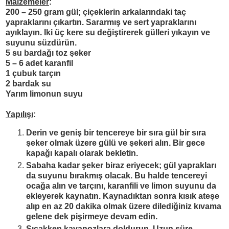
Malzemeler
:
200 – 250 gram gül; çiçeklerin arkalarındaki taç
yapraklarını çıkartın. Sararmış ve sert yapraklarını
ayıklayın. Iki üç kere su değiştirerek gülleri yıkayın ve
suyunu süzdürün.
5 su bardağı toz şeker
5 – 6 adet karanfil
1 çubuk tarçın
2 bardak su
Yarım limonun suyu
Yapılışı
:
Derin ve geniş bir tencereye bir sıra gül bir sıra
şeker olmak üzere gülü ve şekeri alın. Bir gece
kapağı kapalı olarak bekletin.
Sabaha kadar şeker biraz eriyecek; gül yaprakları
da suyunu bırakmış olacak. Bu halde tencereyi
ocağa alın ve tarçını, karanfili ve limon suyunu da
ekleyerek kaynatın. Kaynadıktan sonra kısık ateşe
alıp en az 20 dakika olmak üzere dilediğiniz kıvama
gelene dek pişirmeye devam edin.
Sıcakken kavanozlara doldurun. Uzun süre