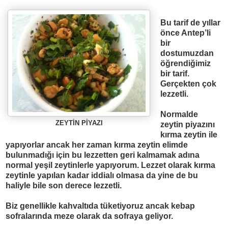
Bu tarif de y
ı
llar
önce Antep’li
bir
dostumuzdan
ö
ğ
rendi
ğimiz
bir tarif.
Gerçekten çok
lezzetli.
Normalde
ZEYT
İ
N P
İ
YAZI
zeytin piyazını
kırma zeytin ile
yapıyorlar ancak her zaman kırma zeytin elimde
bulunmadığı için bu lezzetten geri kalmamak adına
normal yeşil zeytinlerle yapıyorum. Lezzet olarak kırma
zeytinle yapılan kadar iddialı olmasa da yine de bu
haliyle bile son derece lezzetli.
Biz genellikle kahvaltıda tüketiyoruz ancak kebap
sofralarında meze olarak da sofraya geliyor.