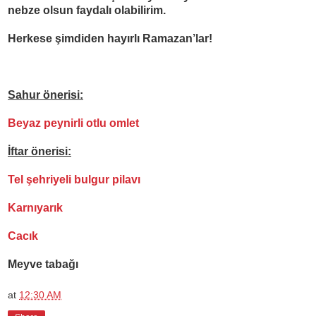
nebze olsun faydal
ı
olabilirim.
Herkese
ş
imdiden hay
ı
rl
ı
Ramazan’lar!
Sahur önerisi:
Beyaz peynirli otlu omlet
İ
ftar önerisi:
Tel
ş
ehriyeli bulgur pilav
ı
Karn
ı
yar
ı
k
Cac
ı
k
Meyve taba
ğı
at
12:30 AM