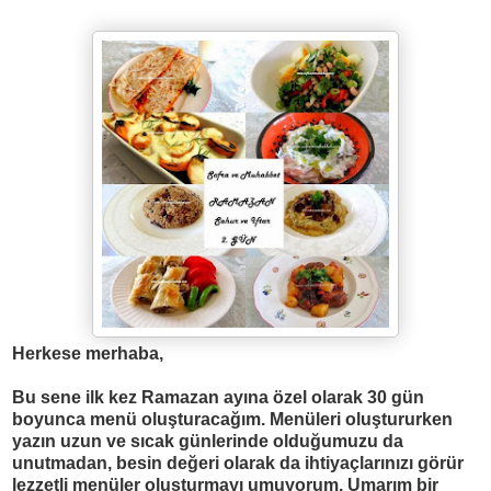
Herkese merhaba,
Bu sene ilk kez Ramazan ay
ı
na özel olarak 30 gün
boyunca menü olu
ş
turaca
ğı
m. Menüleri olu
ş
tururken
yaz
ı
n uzun ve s
ı
cak günlerinde oldu
ğ
umuzu da
unutmadan, besin de
ğ
eri olarak da ihtiyaçlar
ı
n
ı
z
ı
görür
lezzetli menüler olu
ş
turmay
ı
umuyorum. Umar
ı
m bir