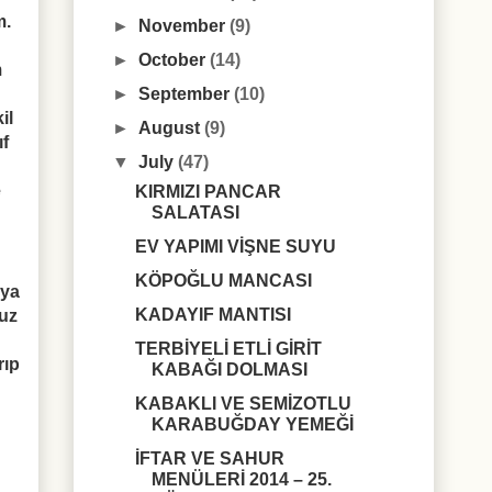
m.
►
November
(9)
►
October
(14)
m
►
September
(10)
il
►
August
(9)
ıf
▼
July
(47)
e
KIRMIZI PANCAR
SALATASI
EV YAPIMI VİŞNE SUYU
KÖPOĞLU MANCASI
aya
KADAYIF MANTISI
tuz
TERBİYELİ ETLİ GİRİT
rıp
KABAĞI DOLMASI
KABAKLI VE SEMİZOTLU
KARABUĞDAY YEMEĞİ
İFTAR VE SAHUR
MENÜLERİ 2014 – 25.