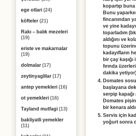
kopartıp buna 
ege otlari
(24)
Bunu yaparken 
fincanından ya
köfteler
(21)
ve yine kadayıf
Rakı – balık mezeleri
toparladım (bkz
(19)
aldığını ve kol
topunu üzerinde
eriste ve makarnalar
kadayıfların he
(19)
bir çay kaşığı
dolmalar
(17)
fırında üzerle
dakika yetiyor)
zeytinyaglilar
(17)
Domates sosu i
antep yemekleri
(16)
başlayana dek
serpip kapağı 
ot yemekleri
(16)
Domates pişinc
bir kenara ald
Tayland mutfagi
(13)
Servis için kad
bakliyatli yemekler
yoğurt sonra 
(11)