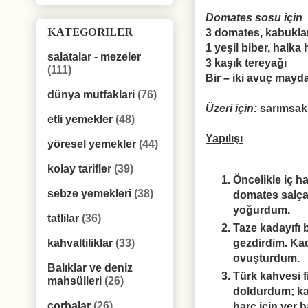
Domates sosu için
KATEGORILER
3 domates, kabukla
1 yeşil biber, halk
salatalar - mezeler
3 kaşık tereyağı
(111)
Bir – iki avuç mayd
dünya mutfaklari
(76)
Üzeri için:
sarımsakl
etli yemekler
(48)
Yapılışı
yöresel yemekler
(44)
kolay tarifler
(39)
Öncelikle iç h
sebze yemekleri
(38)
domates salça
yoğurdum.
tatlilar
(36)
Taze kadayıfı b
gezdirdim. Kad
kahvaltiliklar
(33)
ovuşturdum.
Balıklar ve deniz
Türk kahvesi 
mahsülleri
(26)
doldurdum; kad
çorbalar
(26)
harç için yer 