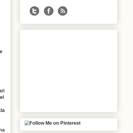
ve
ari
el
kla
ana