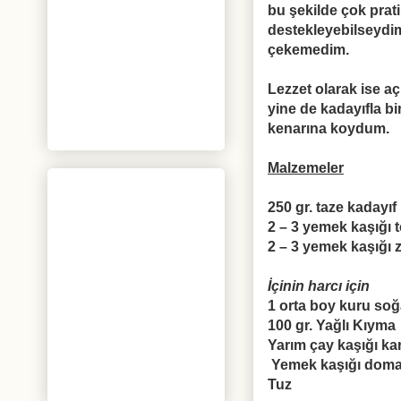
bu şekilde çok prati
destekleyebilseydim
çekemedim.
Lezzet olarak ise 
yine de kadayıfla b
kenarına koydum.
Malzemeler
250 gr. taze kaday
ı
f
2 – 3 yemek ka
şığı
t
2 – 3 yemek ka
şığı
z
İ
çinin harc
ı
için
1 orta boy kuru so
ğ
100 gr. Ya
ğ
l
ı
K
ı
yma
Yar
ı
m çay ka
şığı
kar
Yemek ka
şığı doma
Tuz