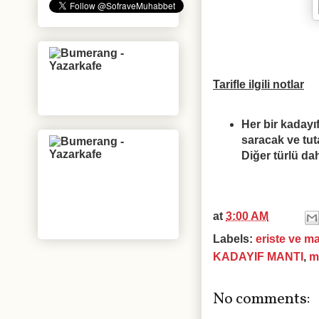
Tarifle ilgili notlar
Her bir kadayı
saracak ve tuta
Diğer türlü da
at
3:00 AM
Labels:
eriste ve m
KADAYIF MANTI
,
m
No comments: