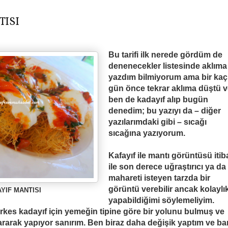
TISI
Bu tarifi ilk nerede gördüm de
denenecekler listesinde akl
ı
ma
yazd
ı
m bilmiyorum ama bir kaç
gün önce tekrar akl
ı
ma dü
ş
tü 
ben de kaday
ı
f al
ıp bugün
denedim; bu yazıyı da – diğer
yazılarımdaki gibi – sıcağı
sıcağına yazıyorum.
Kafayıf ile mantı görüntüsü itib
ile son derece uğraştırıcı ya da 
mahareti isteyen tarzda bir
görüntü verebilir ancak kolaylı
YIF MANTISI
yapabildiğimi söylemeliyim.
erkes kadayıf için yemeğin tipine göre bir yolunu bulmuş ve
rarak yapıyor sanırım. Ben biraz daha değişik yaptım ve b