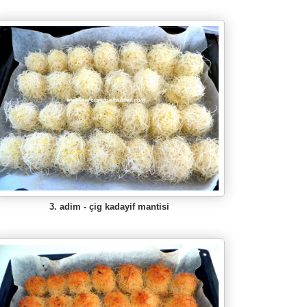
3. adim - çig kadayif mantisi