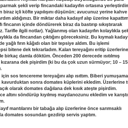
parmak şekli verip fincandaki kadayıfın ortasına yerleştirdi
biraz içli köfte yapılışını düşünün; avucunuz yerine kahve
rdım aldığınızı. Bir miktar daha kadayıf alıp üzerine kapattı
ı fincanın içinde döndürerek biraz da bastırıp sıkıştırarak
. Tarifle ilgili notlar). Yağlanmış olan kadayıfın kolaylıkla şek
aylıkla da fincandan çıktığını göreceksiniz. Bu kıymalı kaday
 yağlı fırın kâğıdı olan bir tepsiye aldım. Bu işlemi
psi bitene dek tekrarladım. Kalan tereyağını eritip üzerlerin
 ile birkaç damla döktüm. Önceden 200 derecede ısıtılmış
ri kızarana dek pişirdim (ki bu da çok uzun sürmüyor; 10 – 15
.
çin sos tencereme tereyağını alıp ısıttım. Biberi yumuşam
 kavurduktan sonra domates küplerini ekledim. Üzerlerine 
açık olarak domates dağılana dek kısık ateşte pişirdim.
e altını söndürüp kıyılmış maydanozunu ekledim ve karıştı
ım.
ayıf mantılarını bir tabağa alıp üzerlerine önce sarımsaklı
da domates sosundan gezdirip servis yaptım.