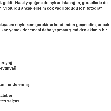
k geldi.
Nasıl yaptığımı detaylı anlatacağım; görsellerle de
 iyi olurdu ancak ellerim çok yağlı olduğu için fotoğraf
açıkçasını söylemem gerekirse kendimden geçmedim; ancak
ir kaç yemek denemesi daha yapmayı şimdiden aklımın bir
ereya
ğı
eytinya
ğı
an, rendelenm
iş
abiber
tes salçası