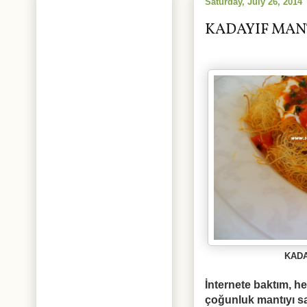
Saturday, July 26, 2014
KADAYIF MAN
KADA
İnternete baktım, h
çoğunluk mantıyı sa