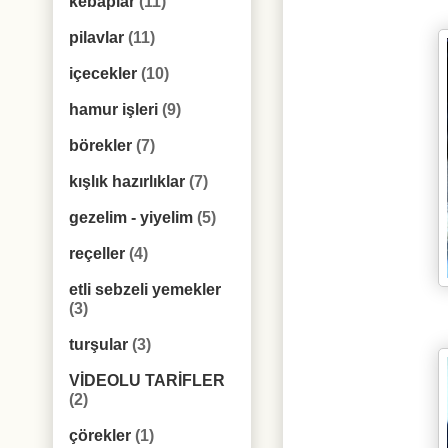
kebaplar
(11)
pilavlar
(11)
içecekler
(10)
hamur işleri
(9)
börekler
(7)
kışlık hazırlıklar
(7)
gezelim - yiyelim
(5)
reçeller
(4)
etli sebzeli yemekler
(3)
turşular
(3)
VİDEOLU TARİFLER
(2)
çörekler
(1)