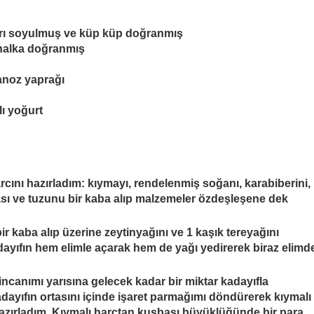
rı soyulmuş ve küp küp doğranmış
a halka doğranmış
anoz yaprağı
ı yoğurt
arcını hazırladım: kıymayı, rendelenmiş soğanı, karabiberini,
sı ve tuzunu bir kaba alıp malzemeler özdeşleşene dek
ir kaba alıp üzerine zeytinyağını ve 1 kaşık tereyağını
ayıfın hem elimle açarak hem de yağı yedirerek biraz elimd
fincan
ı
m
ı
yar
ı
s
ı
n
a gelecek kadar bir miktar kadayıfla
ayıfın ortasını içinde işaret parmağımı döndürerek kıymalı
hazırladım. Kıymalı harçtan kuşbaşı büyüklüğünde bir para